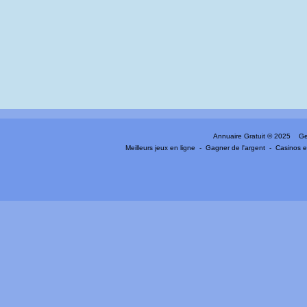
Annuaire Gratuit
© 2025 Gen
Meilleurs jeux en ligne
-
Gagner de l'argent
-
Casinos e