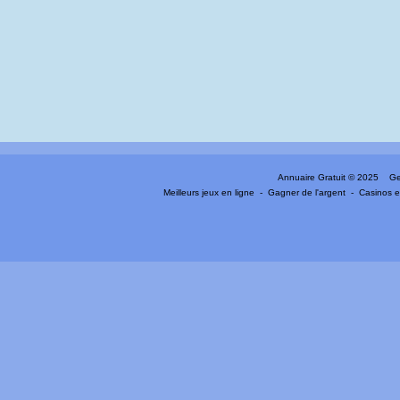
Annuaire Gratuit
© 2025 Gen
Meilleurs jeux en ligne
-
Gagner de l'argent
-
Casinos e