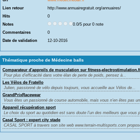
Lien retour
http://www.annuairegratuit.org/annuaires/
Hits
0
Notes
0.0/5 pour 0 note
Commentaires
0
Date de validation
12-10-2016
Thématique proche de Médecine balls
Comparateur d'appreils de musculation sur fitness-electrostimulation.f
Pour plus d’efficacité dans votre élan de perte de poids, pensez à...
Les Vélos de Fratello
Julien, passionné de vélo depuis toujours, vous accueille aux Vélos de...
GrandPrixRacewear
Vous êtes un passionné de course automobile, mais vous n’en êtes pas un.
Appareil récupération sport
Le choix du sport au quotidien est sans doute l’un des meilleurs que vous po
Casal Sport : expert city stade
CASAL SPORT à travers son site web www.terrain-multisports.com propose 