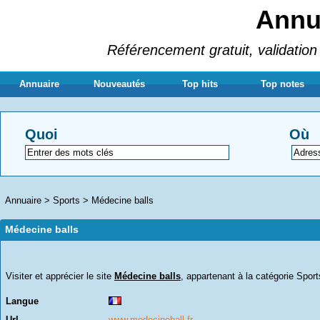
Annua
Référencement gratuit, validation 
Annuaire
Nouveautés
Top hits
Top notes
Quoi
Où
Annuaire
>
Sports
>
Médecine balls
Médecine balls
Visiter et apprécier le site
Médecine balls
, appartenant à la catégorie
Sport
Langue
Url
www.medecineball.fr