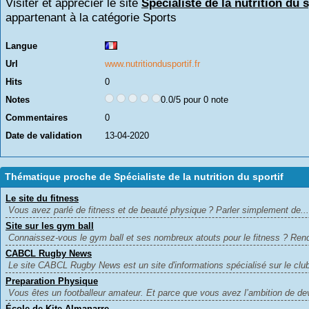
Visiter et apprécier le site
Spécialiste de la nutrition du s
appartenant à la catégorie
Sports
Langue
Url
www.nutritiondusportif.fr
Hits
0
Notes
0.0/5 pour 0 note
Commentaires
0
Date de validation
13-04-2020
Thématique proche de Spécialiste de la nutrition du sportif
Le site du fitness
Vous avez parlé de fitness et de beauté physique ? Parler simplement de...
Site sur les gym ball
Connaissez-vous le gym ball et ses nombreux atouts pour le fitness ? Rend
CABCL Rugby News
Le site CABCL Rugby News est un site d'informations spécialisé sur le club
Preparation Physique
Vous êtes un footballeur amateur. Et parce que vous avez l’ambition de dev
École de Kite Almanarre