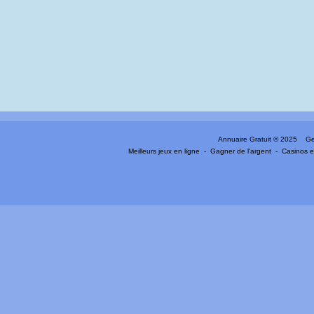
Annuaire Gratuit
© 2025 Gen
Meilleurs jeux en ligne
-
Gagner de l'argent
-
Casinos e