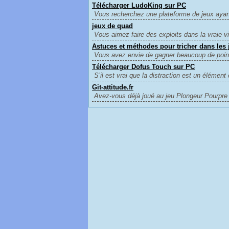
Télécharger LudoKing sur PC
Vous recherchez une plateforme de jeux ayant 
jeux de quad
Vous aimez faire des exploits dans la vraie v
Astuces et méthodes pour tricher dans les
Vous avez envie de gagner beaucoup de points
Télécharger Dofus Touch sur PC
S’il est vrai que la distraction est un élément 
Git-attitude.fr
Avez-vous déjà joué au jeu Plongeur Pourpre o