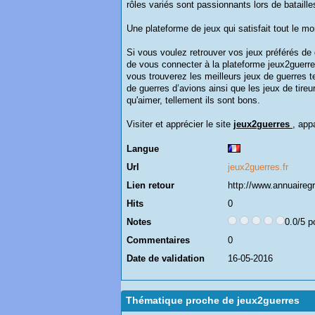
rôles variés sont passionnants lors de bataille
Une plateforme de jeux qui satisfait tout le mo
Si vous voulez retrouver vos jeux préférés de g
de vous connecter à la plateforme jeux2guerres
vous trouverez les meilleurs jeux de guerres t
de guerres d’avions ainsi que les jeux de tir
qu'aimer, tellement ils sont bons.
Visiter et apprécier le site
jeux2guerres
, app
Langue
Url
jeux2guerres.fr
Lien retour
http://www.annuairegr
Hits
0
Notes
0.0/5 p
Commentaires
0
Date de validation
16-05-2016
Thématique proche de jeux2guerres