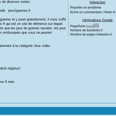
s de diverses sortes.
Interaction
Reporter un problème
nde : jeux2guerres.fr
Ecrire un commentaire / Noter le 
uerres et y jouer gratuitement, il vous suffit
Informations Google
.fr qui est un site de référence sur lequel
PageRank
els que les jeux de guerres navales, les jeux
Nombre de backlinks
0
eurs embusqués que vous ne pourrez
Nombre de pages indexées
0
artenant à la catégorie
Jeux vidéo
atuit.org/jeux/
our 0 note