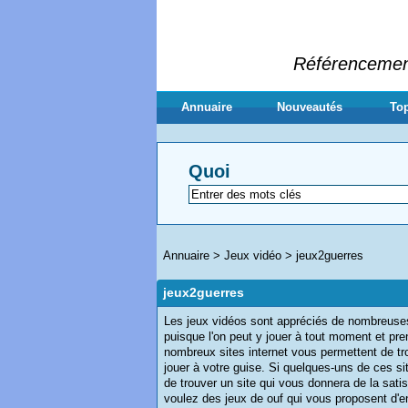
Référencement 
Annuaire
Nouveautés
Top
Quoi
Annuaire
>
Jeux vidéo
>
jeux2guerres
jeux2guerres
Les jeux vidéos sont appréciés de nombreuses 
puisque l'on peut y jouer à tout moment et pr
nombreux sites internet vous permettent de tro
jouer à votre guise. Si quelques-uns de ces sit
de trouver un site qui vous donnera de la sati
voulez des jeux de ouf qui vous proposent d'e