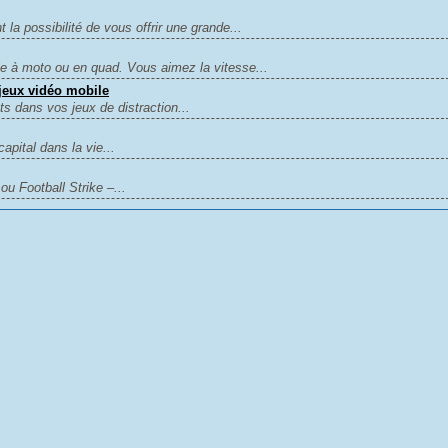
la possibilité de vous offrir une grande...
ie à moto ou en quad. Vous aimez la vitesse...
 jeux vidéo mobile
 dans vos jeux de distraction...
capital dans la vie...
u Football Strike –...