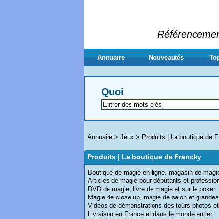
Référencement 
Annuaire
Nouveautés
Top
Quoi
Annuaire
>
Jeux
>
Produits | La boutique de 
Produits | La boutique de Francky
Boutique de magie en ligne, magasin de magi
Articles de magie pour débutants et professio
DVD de magie, livre de magie et sur le poker.
Magie de close up, magie de salon et grandes 
Vidéos de démonstrations des tours photos et 
Livraison en France et dans le monde entier.