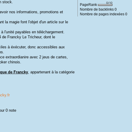
n stock.
PageRank
Nombre de backlinks
0
cevoir nos informations, promotions et
Nombre de pages indexées
0
 la magie font l'objet d'un article sur le
à l'unité payables en téléchargement.
 de Francky Le Tricheur, dont le
ciles à éxécuter, donc accessibles aux
ns.
ce extraordianire avec 2 jeus de cartes,
oker chinois.
ique de Francky
, appartenant à la catégorie
cky.fr
our 0 note