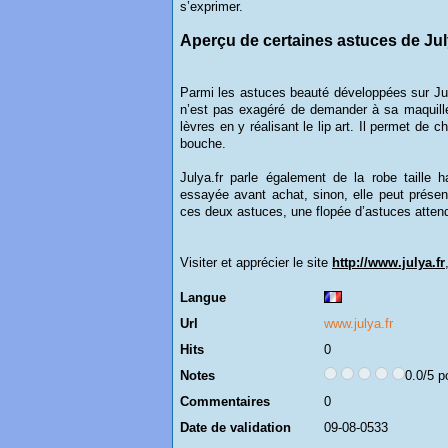
s’exprimer.
Aperçu de certaines astuces de Jul
Parmi les astuces beauté développées sur Julya.
n’est pas exagéré de demander à sa maquille
lèvres en y réalisant le lip art. Il permet de 
bouche.
Julya.fr parle également de la robe taille h
essayée avant achat, sinon, elle peut présen
ces deux astuces, une flopée d’astuces attend
Visiter et apprécier le site
http://www.julya.fr
Langue
Url
www.julya.fr
Hits
0
Notes
0.0/5 p
Commentaires
0
Date de validation
09-08-0533