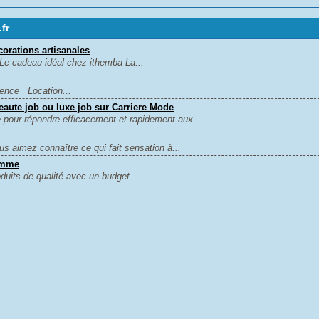
fr
corations artisanales
Le cadeau idéal chez ithemba La...
rence Location...
eaute job ou luxe job sur Carriere Mode
 pour répondre efficacement et rapidement aux...
aimez connaître ce qui fait sensation à...
omme
uits de qualité avec un budget...