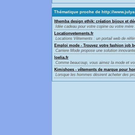
Thématique proche de http://www.julya.
Ithemba design ethik: création bijoux et dé
Idée cadeau pour votre copine ou votre mère 
Locationvetements.fr
Locations Vêtements : un portail web de réfé
Emploi mode - Trouvez votre fashion job b
Carriere Mode propose une solution innovante
loelia.fr
Comme beaucoup, vous aimez la mode et vous 
Kimishoes - vêtements de marque pour h
Lorsque les hommes désirent acheter des prod