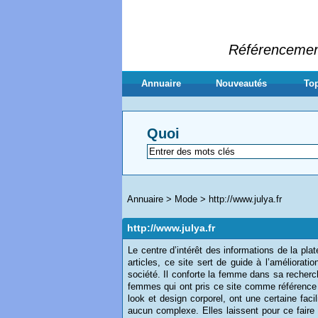
Référencement 
Annuaire
Nouveautés
Top
Quoi
Annuaire
>
Mode
>
http://www.julya.fr
http://www.julya.fr
Le centre d’intérêt des informations de la pl
articles, ce site sert de guide à l’améliorati
société. Il conforte la femme dans sa recherch
femmes qui ont pris ce site comme référence 
look et design corporel, ont une certaine fac
aucun complexe. Elles laissent pour ce faire l