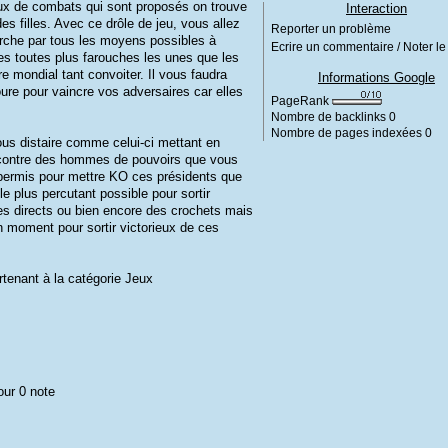
jeux de combats qui sont proposés on trouve
Interaction
 filles. Avec ce drôle de jeu, vous allez
Reporter un problème
erche par tous les moyens possibles à
Ecrire un commentaire / Noter le 
es toutes plus farouches les unes que les
tre mondial tant convoiter. Il vous faudra
Informations Google
ure pour vaincre vos adversaires car elles
PageRank
Nombre de backlinks
0
Nombre de pages indexées
0
vous distaire comme celui-ci mettant en
t contre des hommes de pouvoirs que vous
 permis pour mettre KO ces présidents que
e plus percutant possible pour sortir
des directs ou bien encore des crochets mais
n moment pour sortir victorieux de ces
rtenant à la catégorie
Jeux
our 0 note