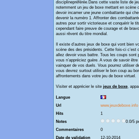
disciplinepréférée.Dans cette vaste liste de 
notemment un jeu de boxe mettant en scène des
devoir incarner une jeune combattante qui ch
devenir la numéro 1. Affronter des combattant
autres pour sortir victorieuse et conquérir le ti
cependant faire preuve de courage et de bravo
aussi rêvent du titre mondial.
Il existe d’autres jeux de boxe qui vont bien 
scène des des présidents. Cette fois-ci c’es
allez devoir vous battre. Tous les coups sont
vous n’appréciez guère. A vous de savoir être l
vainquer de vos duels. Vous pourrez utiliser 
vous devrez surtout utiliser le bon coup au bo
affrontements dans votre jeu de boxe virtuel.
Visiter et apprécier le site
jeux de boxe
, appa
Langue
Url
www.jeuxdeboxe.info
Hits
1
Notes
0.0/5 p
Commentaires
0
Date de validation
12-10-2014